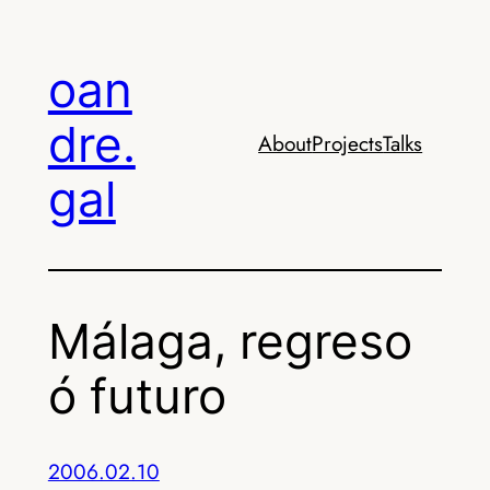
Skip
to
oan
content
dre.
About
Projects
Talks
gal
Málaga, regreso
ó futuro
2006.02.10