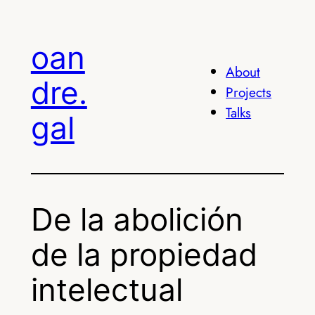
Skip
to
oan
content
About
dre.
Projects
Talks
gal
De la abolición
de la propiedad
intelectual