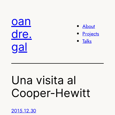
Skip
to
oan
content
About
dre.
Projects
Talks
gal
Una visita al
Cooper-Hewitt
2015.12.30